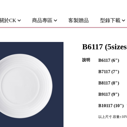
關於CK
商品專區
客製贈品
型錄下載
B6117 (5sizes
說明
B6117 (6")
B7117 (7")
B8117 (8")
B9117 (9")
B10117 (10")
以上尺寸.容量±10