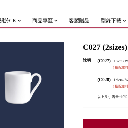
關於CK
商品專區
客製贈品
型錄下載
C027 (2sizes)
說明
(C027)
L:7cm / W
( 搭配咖啡盤 S
(C028)
L:8cm / W
( 搭配咖啡盤 S
以上尺寸.容量±10%