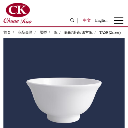
中文
English
首頁
商品專區
器型
碗
飯碗/湯碗/四方碗
TA59 (2sizes)