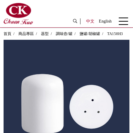
中文
English
首頁
商品專區
器型
調味壺/罐
鹽罐/胡椒罐
TA158H3