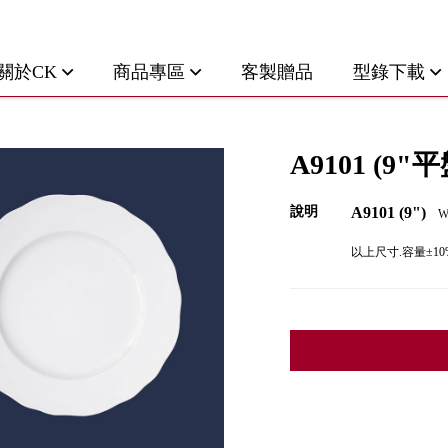
關於CK
商品專區
客製贈品
型錄下載
A9101 (9"平
說明
A9101 (9")
W
以上尺寸.容量±10