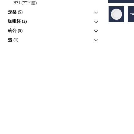
B71 (7"平盤)
深盤 (5)
咖啡杯 (2)
碗公 (5)
壺 (1)