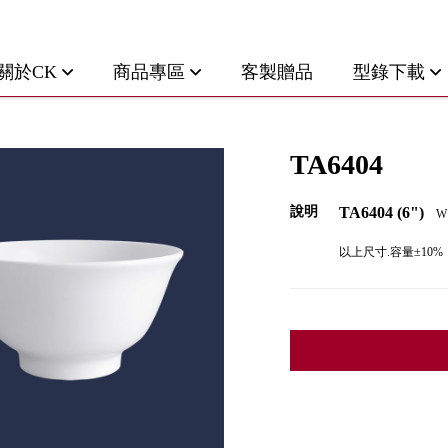
關於CK
商品專區
客製贈品
型錄下載
TA6404
說明
TA6404 (6")
W:
以上尺寸.容量±10%