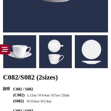
C082/S082 (2sizes)
說明
C082 / S082
(C082)
L:12cm / W:9.4cm / H:7cm / 255ml
(S082)
W:15.6cm / H:2.4cm
C083 / S083