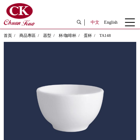
中文
English
首頁
商品專區
器型
杯/咖啡杯
蛋杯
TA148