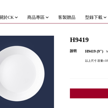
關於CK
商品專區
客製贈品
型錄下載
H9419
說明
H9419 (9")
W
以上尺寸.容量±10