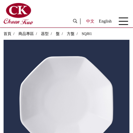
中文
English
首頁
商品專區
器型
盤
方盤
SQJ81