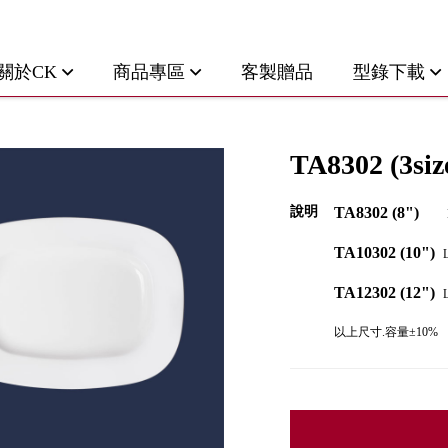
關於CK
商品專區
客製贈品
型錄下載
TA8302 (3siz
說明
TA8302
(8")
TA10302
(10")
TA12302
(12")
以上尺寸.容量±10%