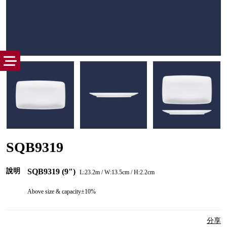
SQB9319
說明
SQB9319
(9")
L:23.2m / W:13.5cm / H:2.2cm
Above size & capacity±10%
分享