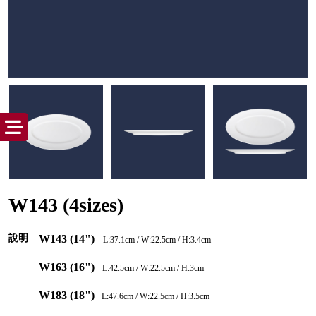
W143 (4sizes)
說明
W143 (14")
L:37.1cm /
W:22.5cm / H:3.4cm
W163 (16")
L:42.5cm / W:22.5cm / H:3cm
W183 (18")
L:47.6cm / W:22.5cm / H:3.5cm