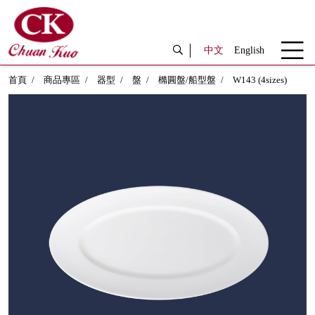
中文
English
首頁
商品專區
器型
盤
橢圓盤/船型盤
W143 (4sizes)