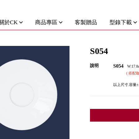
關於CK
商品專區
客製贈品
型錄下載
S054
說明
S054
W:17.8
( 搭配咖啡杯 
以上尺寸.容量±